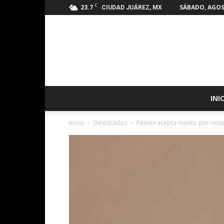
C
23.7
SÁBADO, AGOS
CIUDAD JUÁREZ, MX
INI
Inicio
Destacadas
Pemex acepta monto por resar