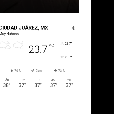
CIUDAD JUÁREZ, MX
Muy Nuboso
°
23.7
°
C
23.7
°
23.7
70 %
2kmh
73 %
SÁB
DOM
LUN
MAR
MIÉ
38
°
37
°
37
°
37
°
37
°