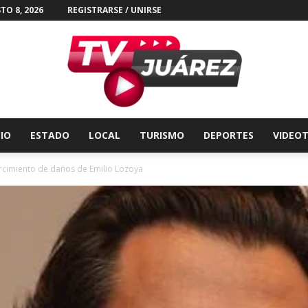
TO 8, 2026
REGISTRARSE / UNIRSE
CIO
ESTADO
LOCAL
TURISMO
DEPORTES
VIDEO
Tv
cimiento de daños de Emilio Lozoya
Juárez