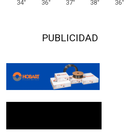
34
°
36
°
37
°
38
°
36
°
PUBLICIDAD