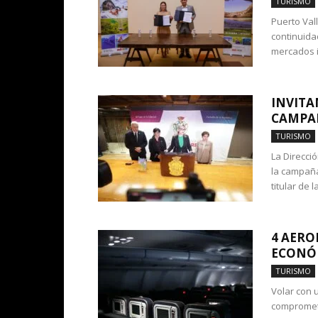
TURISMO
Puerto Val
continuidad
mercados i
INVITA
CAMPAÑ
TURISMO
La Direcció
la campaña
titular de 
4 AERO
ECONÓ
TURISMO
Volar con 
compromete