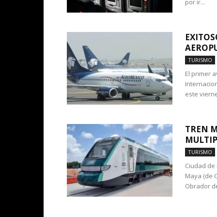
por ir...
EXITOS
AEROP
TURISMO
El primer 
Internacio
este viernes
TREN M
MULTIP
TURISMO
Ciudad de 
Maya (de 
Obrador de