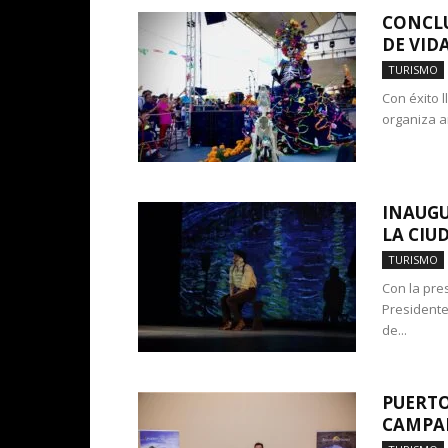
CONCLU
DE VID
TURISMO
Con éxito l
organiza añ
INAUGU
LA CIU
TURISMO
Con la pre
Presidente 
de...
PUERTO
CAMPAÑ