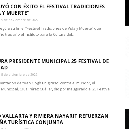
YÓ CON ÉXITO EL FESTIVAL TRADICIONES
A Y MUERTE”
5 de noviembre de 2022
legó a su fin el “Festival Tradiciones de Vida y Muerte” que
o tras año el Instituto para la Cultura del...
RA PRESIDENTE MUNICIPAL 25 FESTIVAL DE
DAD
5 de diciembre de 2022
sentación de “Van Gogh un girasol contra el mundo”, el
Municipal, Cruz Pérez Cuéllar, dio por inaugurado el 25 Festival
 VALLARTA Y RIVIERA NAYARIT REFUERZAN
A TURÍSTICA CONJUNTA