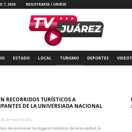
 7, 2026
REGISTRARSE / UNIRSE
CIO
ESTADO
LOCAL
TURISMO
DEPORTES
VIDEO
Tv
N RECORRIDOS TURÍSTICOS A
IPANTES DE LA UNIVERSIADA NACIONAL
Juárez
20 de mayo de 2022
tivo de promover los lugares turísticos de la localidad, la