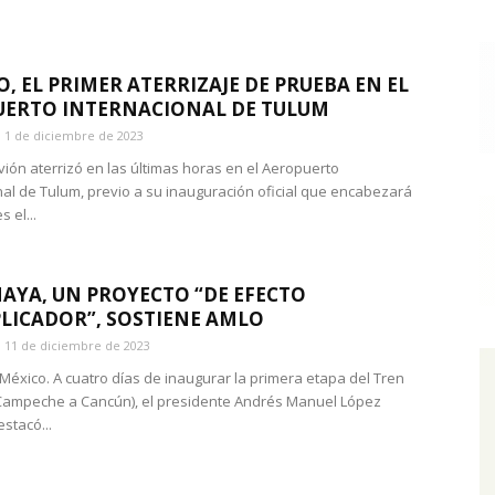
O, EL PRIMER ATERRIZAJE DE PRUEBA EN EL
UERTO INTERNACIONAL DE TULUM
1 de diciembre de 2023
avión aterrizó en las últimas horas en el Aeropuerto
nal de Tulum, previo a su inauguración oficial que encabezará
 el...
AYA, UN PROYECTO “DE EFECTO
LICADOR”, SOSTIENE AMLO
11 de diciembre de 2023
México. A cuatro días de inaugurar la primera etapa del Tren
Campeche a Cancún), el presidente Andrés Manuel López
stacó...