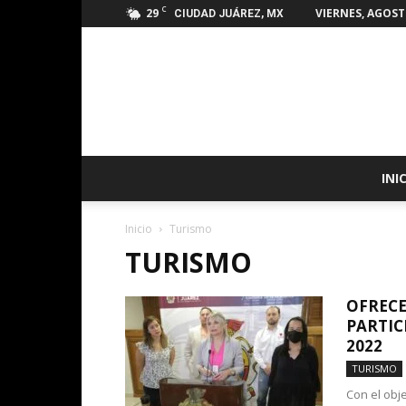
C
29
VIERNES, AGOSTO
CIUDAD JUÁREZ, MX
INI
Inicio
Turismo
TURISMO
OFRECE
PARTIC
2022
TURISMO
Con el obje