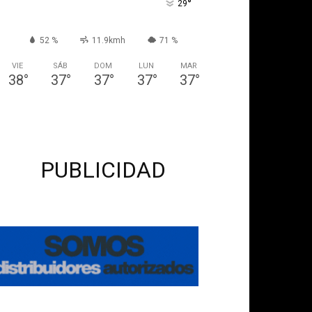
°
29
52 %
11.9kmh
71 %
VIE
SÁB
DOM
LUN
MAR
38
°
37
°
37
°
37
°
37
°
PUBLICIDAD