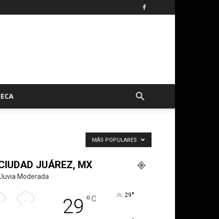
TECA
MÁS POPULARES
CIUDAD JUÁREZ, MX
Lluvia Moderada
°
29
°
C
29