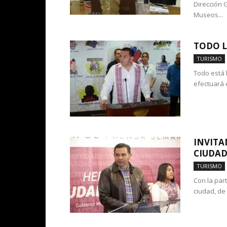
Dirección 
Museos...
TODO L
TURISMO
Todo está 
efectuará 
INVITA
CIUDA
TURISMO
Con la par
ciudad, de 