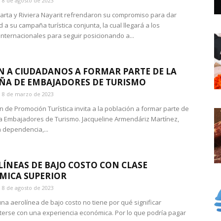
8 de agosto de 2023
larta y Riviera Nayarit refrendaron su compromiso para dar
 a su campaña turística conjunta, la cual llegará a los
nternacionales para seguir posicionando a...
N A CIUDADANOS A FORMAR PARTE DE LA
A DE EMBAJADORES DE TURISMO
8 de marzo de 2023
n de Promoción Turística invita a la población a formar parte de
 Embajadores de Turismo. Jacqueline Armendáriz Martínez,
la dependencia,...
LÍNEAS DE BAJO COSTO CON CLASE
MICA SUPERIOR
8 de agosto de 2023
una aerolínea de bajo costo no tiene por qué significar
rse con una experiencia económica. Por lo que podría pagar